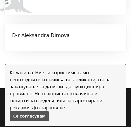
D-r Aleksandra Dimova
Колачиња. Ние ги користиме само
неопходните колачиња во апликацијата за
закажување за да може да функционира
правилно. Не се користат колачиња и
Copyright ©
2026 All rights reserved | This template is
скрипти за следење или за таргетирани
made with
by
Colorlib
| Овозможено од
реклами.
Дознај повеќе
BookWisely.com
Се согласувам