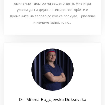
омилениот доктор на вашето дете. Низ игра
успева да ги дијагностицира состојбите и
промените на телото со кои се соочува. Трпеливо
и ненаметливо, го по...
D-r Milena Bogojevska Doksevska