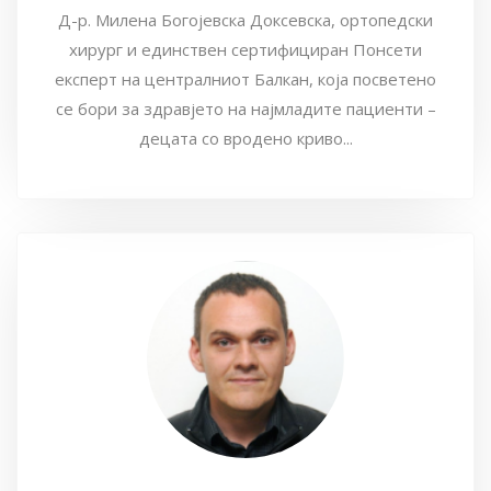
Д-р. Милена Богојевска Доксевска, ортопедски
хирург и единствен сертифициран Понсети
експерт на централниот Балкан, која посветено
се бори за здравјето на најмладите пациенти –
децата со вродено криво...