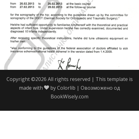
Copyright ©
2026 All rights reserved | This template is
made with
by
Colorlib
| Овозможено од
BookWisely.com