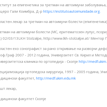
ститут за епигенетика за третман на автоимуни заболувања,
церо Гали Коимбра, Д-р
https://institutoautoimunidade.org.
ластен лекар за третман на автоимуни болести (епигенетика
етман на автоимуни болести (МС, еритематозен лупус, псори
.) 02/03/13LKH Stolzalpe, http://www.lkh-stolzalpe.at/ Ментор 
ластен ехо сонографист за рано откривање на развојни дефо
оф.Граф 2007 - 2012 година, Универзитет Св. Кирил и Методи
иверзитетска клиника по ортопедија - Скопје
http://medf.ukim
ецијализација ортопедска хирургија, 1997 - 2005 година, Уни
дицински факултет,
http://medf.ukim.edu.mk
шт лекар,
дицински факултет Скопје