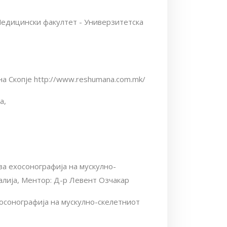
 Медицински факултет - Универзитетска
на Скопје http://www.reshumana.com.mk/
а,
за ехосонографија на мускулно-
алија, Ментор: Д-р Левент Озчакар
хосонографија на мускулно-скелетниот