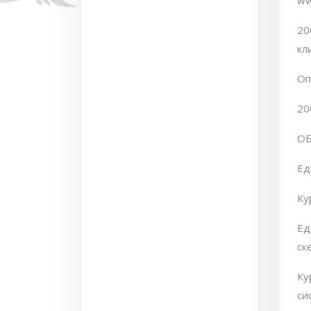
ww
20
кл
Оп
20
ОБ
Ед
Ку
Ед
ск
Ку
си