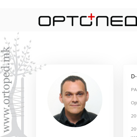
D-
РА
Ор
20
20