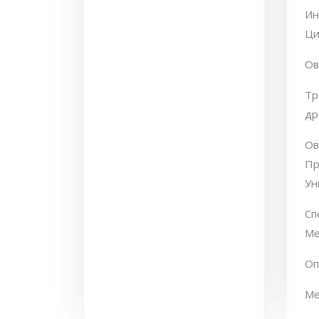
Ин
Ци
Ов
Тр
др
Ов
Пр
Ун
Сп
Ме
Оп
Ме