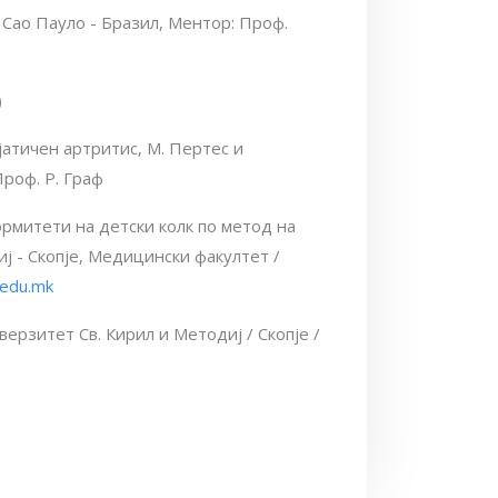
 Сао Пауло - Бразил, Ментор: Проф.
)
јатичен артритис, М. Пертес и
Проф. Р. Граф
рмитети на детски колк по метод на
ј - Скопје, Медицински факултет /
.edu.mk
верзитет Св. Кирил и Методиј / Скопје /