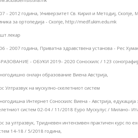
w.acibademsistina.mk
07 - 2012 година, Универзитет Св. Кирил и Методиј, Скопје,
иника за ортопедија - Скопје, http://medf.ukim.edu.mk
шт лекар
06 - 2007 година, Приватна здравствена установа - Рес Хума
РАЗОВАНИЕ - ОБУКИ 2019- 2020 Соноскилс / 123 сонографиј
ногодишно онлајн образование Виена Австрија,
рс Ултразвук на мускулно-скелетниот систем
ногодишна Интернет Соноскилс Виена - Австрија, едукација 
елетниот систем 02-04 / 11/2018 Еуро Мускулус / Милано- Ит
рс за ултразвук, Тридневен интензивен практичен курс по е
стем 14-18 / 5/2018 година,