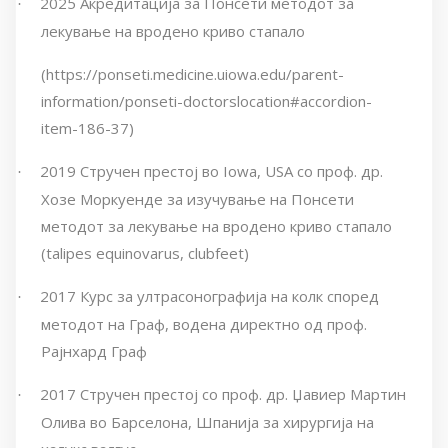
2025 Aкредитација за Понсети методот за
·
лекување на вродено криво стапало
(https://ponseti.medicine.uiowa.edu/parent-
information/ponseti-doctorslocation#accordion-
item-186-37)
2019 Стручен престој во Iowa, USA со проф. др.
·
Хозе Моркуенде за изучување на Понсети
методот за лекување на вродено криво стапало
(talipes equinovarus, clubfeet)
2017 Курс за ултрасонографија на колк според
·
методот на Граф, водена директно од проф.
Рајнхард Граф
2017 Стручен престој со проф. др. Џавиер Мартин
·
Олива во Барселона, Шпанија за хирургија на