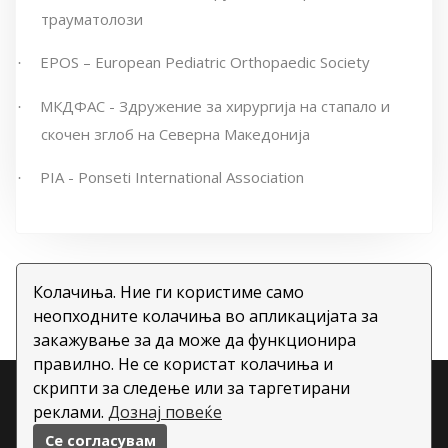
трауматолози
EPOS – European Pediatric Orthopaedic Society
·
МКДФАС - Здружение за хирургија на стапало и
·
скочен зглоб на Северна Македонија
PIA - Ponseti International Association
·
Колачиња. Ние ги користиме само
неопходните колачиња во апликацијата за
закажување за да може да функционира
правилно. Не се користат колачиња и
скрипти за следење или за таргетирани
Copyright ©
2026 All rights reserved | This template is
реклами.
Дознај повеќе
made with
by
Colorlib
| Овозможено од
Се согласувам
BookWisely.com