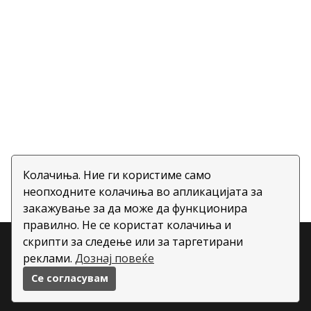
Колачиња. Ние ги користиме само
неопходните колачиња во апликацијата за
закажување за да може да функционира
правилно. Не се користат колачиња и
скрипти за следење или за таргетирани
Copyright ©
2026 All rights reserved | This template is
реклами.
Дознај повеќе
made with
by
Colorlib
| Овозможено од
Се согласувам
BookWisely.com